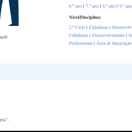
6.º ano
|
7.º ano
|
8.º ano
|
9.º an
Nível/Disciplina
2.º Ciclo
|
Cidadania e Desenvol
Cidadania e Desenvolvimento
|
S
asa@
Profissionais
|
Área de Integração
ros”.