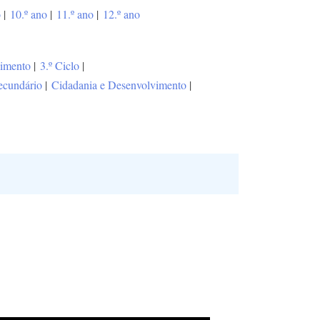
o
|
10.º ano
|
11.º ano
|
12.º ano
vimento
|
3.º Ciclo
|
ecundário
|
Cidadania e Desenvolvimento
|