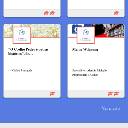
"O Coelho Pedro e outras
Meine Wohnung
histórias", de…
1.º Ciclo | Português
Secundário | Alemão Iniciação |
Profissionais | Alemão
Ver mais