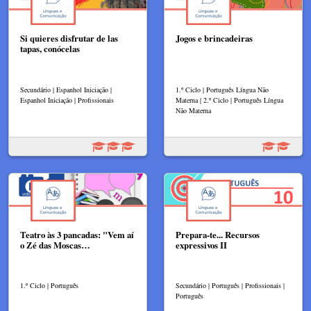
Si quieres disfrutar de las
Jogos e brincadeiras
tapas, conócelas
Secundário | Espanhol Iniciação |
1.º Ciclo | Português Língua Não
Espanhol Iniciação | Profissionais
Materna | 2.º Ciclo | Português Língua
Não Materna
Teatro às 3 pancadas: "Vem aí
Prepara-te... Recursos
o Zé das Moscas…
expressivos II
1.º Ciclo | Português
Secundário | Português | Profissionais |
Português