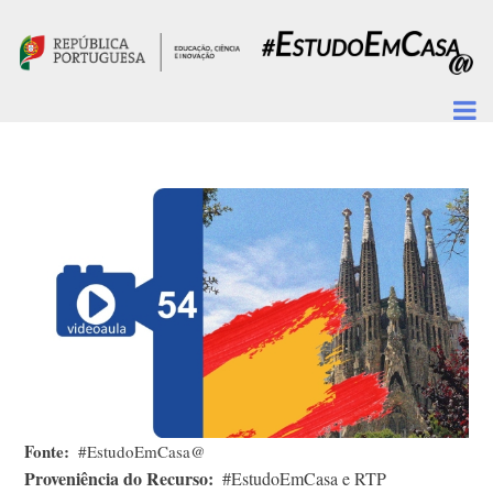
Passar para o conteúdo principal
Fonte
#EstudoEmCasa@
Proveniência do Recurso
#EstudoEmCasa e RTP