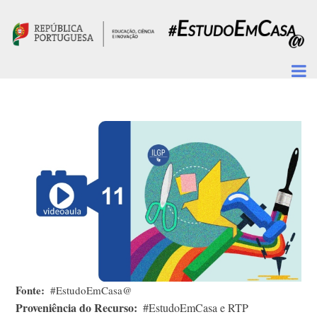
Passar para o conteúdo principal
Fonte
#EstudoEmCasa@
Proveniência do Recurso
#EstudoEmCasa e RTP