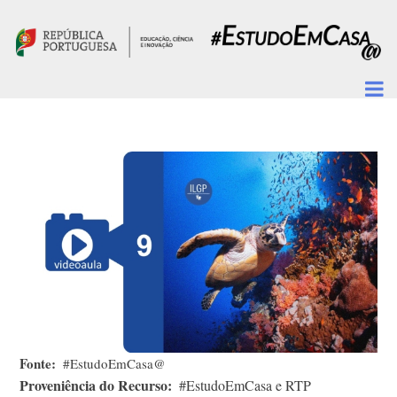
Passar para o conteúdo principal
Fonte
#EstudoEmCasa@
Proveniência do Recurso
#EstudoEmCasa e RTP