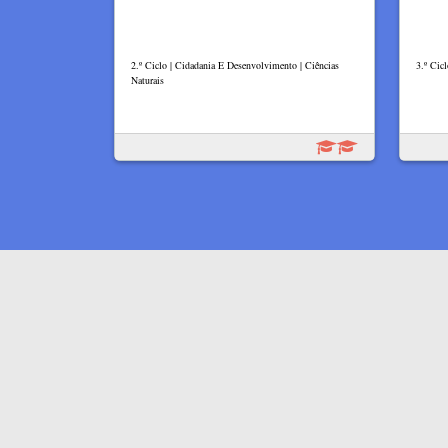
2.º Ciclo | Cidadania E Desenvolvimento | Ciências
3.º Cic
Naturais