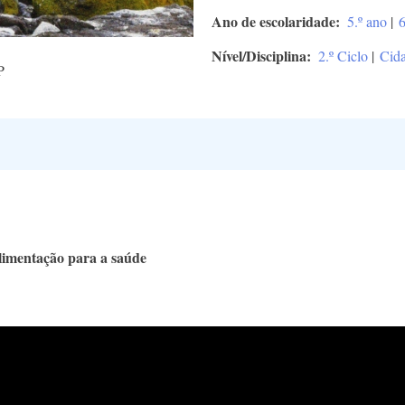
Ano de escolaridade
5.º ano
|
6
Nível/Disciplina
2.º Ciclo
|
Cida
P
alimentação para a saúde