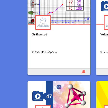
Gráficos x-t
Vulca
3.º Ciclo | Físico-Química
Secundá