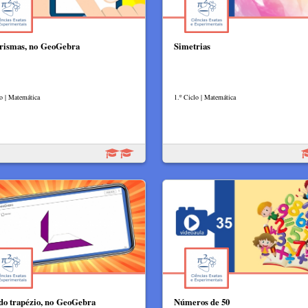
rismas, no GeoGebra
Simetrias
lo | Matemática
1.º Ciclo | Matemática
do trapézio, no GeoGebra
Números de 50