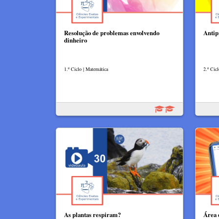
Resolução de problemas envolvendo
Antip
dinheiro
1.º Ciclo | Matemática
2.º Cic
As plantas respiram?​
Área 