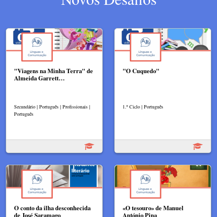
"Viagens na Minha Terra" de
"O Cuquedo"
Almeida Garrett…
Secundário | Português | Profissionais |
1.º Ciclo | Português
Português
O conto da ilha desconhecida
«O tesouro» de Manuel
de José Saramago
António Pina