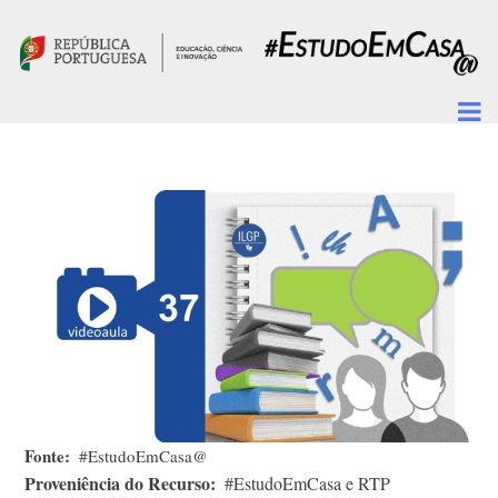
Passar para o conteúdo principal
Fonte
#EstudoEmCasa@
Proveniência do Recurso
#EstudoEmCasa e RTP