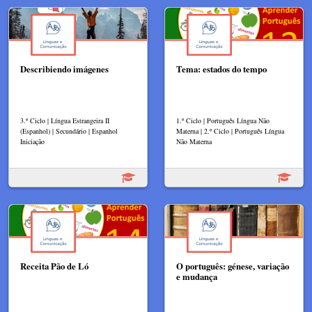
Describiendo imágenes
Tema: estados do tempo
3.º Ciclo | Língua Estrangeira II
1.º Ciclo | Português Língua Não
(Espanhol) | Secundário | Espanhol
Materna | 2.º Ciclo | Português Língua
Iniciação
Não Materna
Receita Pão de Ló
O português: génese, variação
e mudança