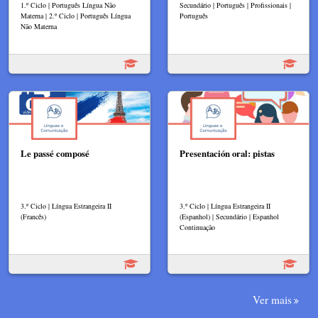
1.º Ciclo | Português Língua Não
Secundário | Português | Profissionais |
Materna | 2.º Ciclo | Português Língua
Português
Não Materna
Le passé composé
Presentación oral: pistas
3.º Ciclo | Língua Estrangeira II
3.º Ciclo | Língua Estrangeira II
(Francês)
(Espanhol) | Secundário | Espanhol
Continuação
Ver mais