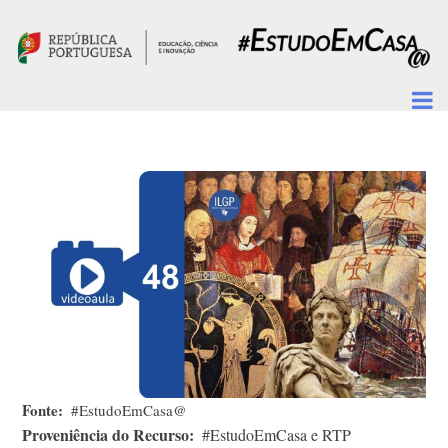
Passar para o conteúdo principal
Fonte
#EstudoEmCasa@
Proveniência do Recurso
#EstudoEmCasa e RTP