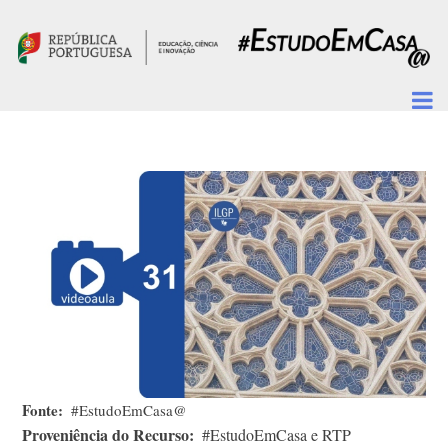
Passar para o conteúdo principal
Fonte
#EstudoEmCasa@
Proveniência do Recurso
#EstudoEmCasa e RTP