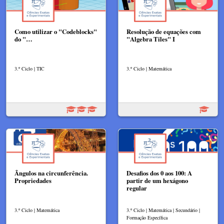
Como utilizar o "Codeblocks"
Resolução de equações com
do "…
"Algebra Tiles"​ I
3.º Ciclo | TIC
3.º Ciclo | Matemática
Ângulos na circunferência.
Desafios dos 0 aos 100: A
Propriedades
partir de um hexágono
regular
3.º Ciclo | Matemática
3.º Ciclo | Matemática | Secundário |
Formação Específica