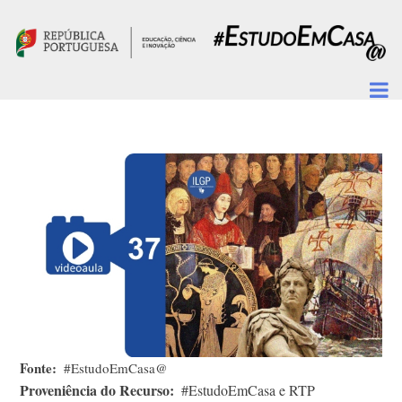
Passar para o conteúdo principal
Fonte
#EstudoEmCasa@
Proveniência do Recurso
#EstudoEmCasa e RTP