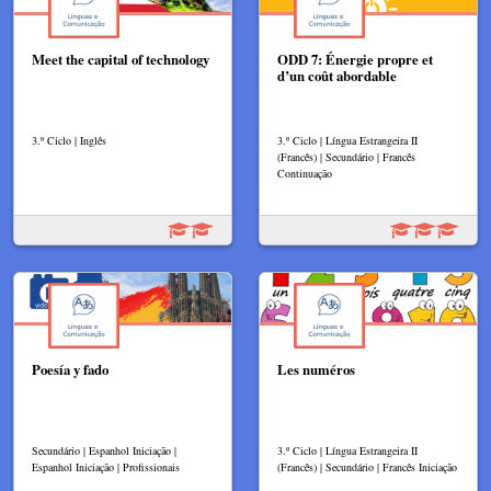
Meet the capital of technology
ODD 7: Énergie propre et
d’un coût abordable
3.º Ciclo | Inglês
3.º Ciclo | Língua Estrangeira II
(Francês) | Secundário | Francês
Continuação
Poesía y fado
Les numéros
Secundário | Espanhol Iniciação |
3.º Ciclo | Língua Estrangeira II
Espanhol Iniciação | Profissionais
(Francês) | Secundário | Francês Iniciação