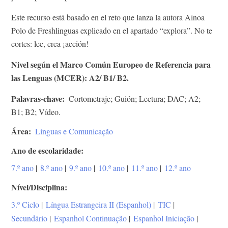
Este recurso está basado en el reto que lanza la autora Ainoa
Polo de Freshlinguas explicado en el apartado “explora”. No te
cortes: lee, crea ¡acción!
Nivel según el Marco Común Europeo de Referencia para
las Lenguas (MCER): A2/ B1/ B2.
Palavras-chave
Cortometraje; Guión; Lectura; DAC; A2;
B1; B2; Vídeo.
Área
Línguas e Comunicação
Ano de escolaridade
7.º ano
|
8.º ano
|
9.º ano
|
10.º ano
|
11.º ano
|
12.º ano
Nível/Disciplina
3.º Ciclo
|
Língua Estrangeira II (Espanhol)
|
TIC
|
Secundário
|
Espanhol Continuação
|
Espanhol Iniciação
|