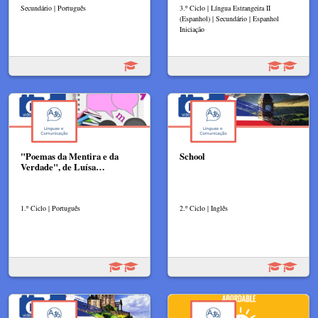
Secundário | Português
3.º Ciclo | Língua Estrangeira II
(Espanhol) | Secundário | Espanhol
Iniciação
"Poemas da Mentira e da
School
Verdade", de Luísa…
1.º Ciclo | Português
2.º Ciclo | Inglês