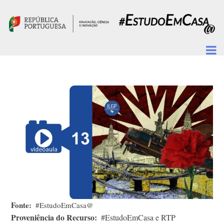
Passar para o conteúdo principal
Fonte
#EstudoEmCasa@
Proveniência do Recurso
#EstudoEmCasa e RTP