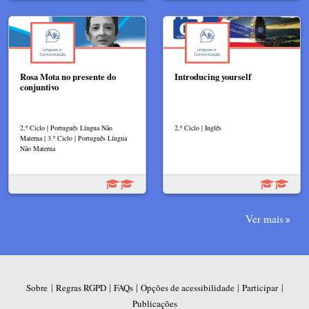
Rosa Mota no presente do
Introducing yourself
conjuntivo
2.º Ciclo | Português Língua Não
2.º Ciclo | Inglês
Materna | 3.º Ciclo | Português Língua
Não Materna
Ver mais
|
|
|
|
|
Sobre
Regras RGPD
FAQs
Opções de acessibilidade
Participar
Publicações