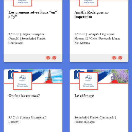
Les pronoms adverbiaux "en"
Amália Rodrigues no
e "y"
imperativo
3.º Ciclo | Língua Estrangeira II
1.º Ciclo | Português Língua Não
(Francês) | Secundário | Francês
Materna | 2.º Ciclo | Português Língua
Continuação
Não Materna
On fait les courses?
Le chômage
3.º Ciclo | Língua Estrangeira II
Secundário | Francês Continuação |
(Francês)
Francês Iniciação