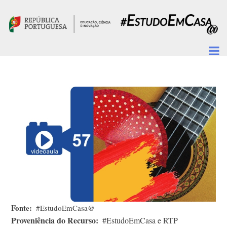
Passar para o conteúdo principal
Fonte
#EstudoEmCasa@
Proveniência do Recurso
#EstudoEmCasa e RTP