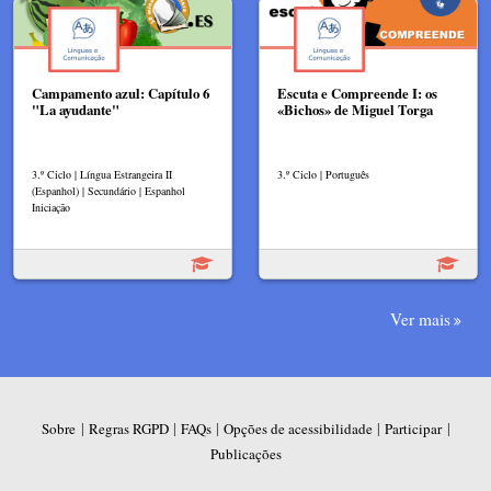
Campamento azul: Capítulo 6
Escuta e Compreende I: os
"La ayudante"
«Bichos» de Miguel Torga
3.º Ciclo | Língua Estrangeira II
3.º Ciclo | Português
(Espanhol) | Secundário | Espanhol
Iniciação
Ver mais
|
|
|
|
|
Sobre
Regras RGPD
FAQs
Opções de acessibilidade
Participar
Publicações