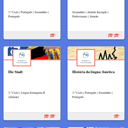
3.º Ciclo | Português | Secundário |
Secundário | Alemão Iniciação |
Português
Profissionais | Alemão
Die Stadt
História da língua: fonética
3.º Ciclo | Língua Estrangeira II
3.º Ciclo | Português | Secundário |
(Alemão)
Português