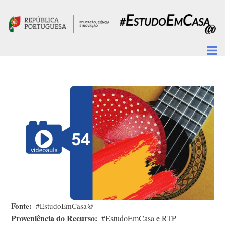
Passar para o conteúdo principal
Fonte
#EstudoEmCasa@
Proveniência do Recurso
#EstudoEmCasa e RTP