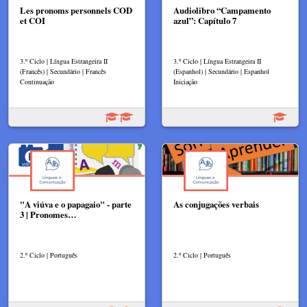
Les pronoms personnels COD
Audiolibro “Campamento
et COI
azul”: Capítulo 7
3.º Ciclo | Língua Estrangeira II
3.º Ciclo | Língua Estrangeira II
(Francês) | Secundário | Francês
(Espanhol) | Secundário | Espanhol
Continuação
Iniciação
"A viúva e o papagaio" - parte
As conjugações verbais
3 | Pronomes…
2.º Ciclo | Português
2.º Ciclo | Português