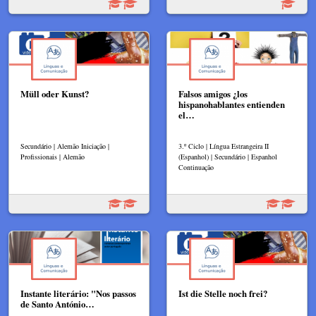
Müll oder Kunst?
Falsos amigos ¿los
hispanohablantes entienden
el…
Secundário | Alemão Iniciação |
3.º Ciclo | Língua Estrangeira II
Profissionais | Alemão
(Espanhol) | Secundário | Espanhol
Continuação
Instante literário: "Nos passos
Ist die Stelle noch frei?
de Santo António…