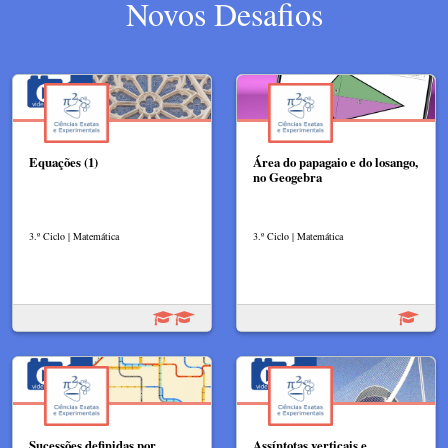
Novos Desafios
Equações (1)
Área do papagaio e do losango,
no Geogebra
3.º Ciclo | Matemática
3.º Ciclo | Matemática
Sucessões definidas por
Assíntotas verticais e