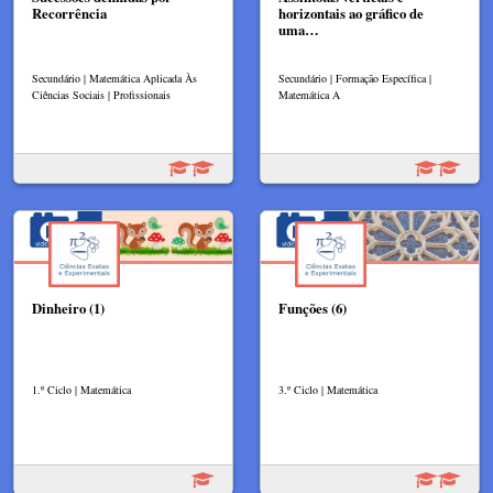
Recorrência
horizontais ao gráfico de
uma…
Secundário | Matemática Aplicada Às
Secundário | Formação Específica |
Ciências Sociais | Profissionais
Matemática A
Dinheiro (1)
Funções (6)
1.º Ciclo | Matemática
3.º Ciclo | Matemática