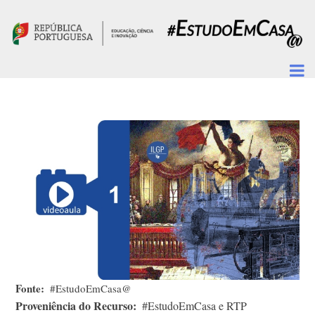
Passar para o conteúdo principal
Fonte
#EstudoEmCasa@
Proveniência do Recurso
#EstudoEmCasa e RTP