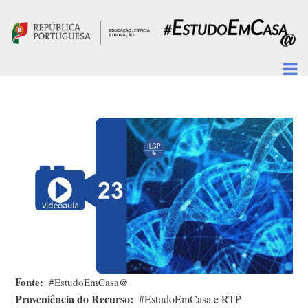
Passar para o conteúdo principal
Fonte
#EstudoEmCasa@
Proveniência do Recurso
#EstudoEmCasa e RTP