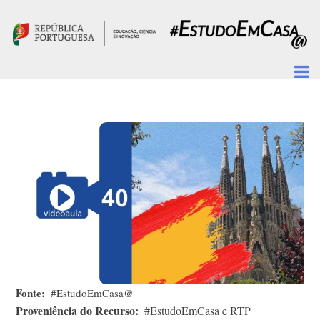
Passar para o conteúdo principal
Fonte
#EstudoEmCasa@
Proveniência do Recurso
#EstudoEmCasa e RTP