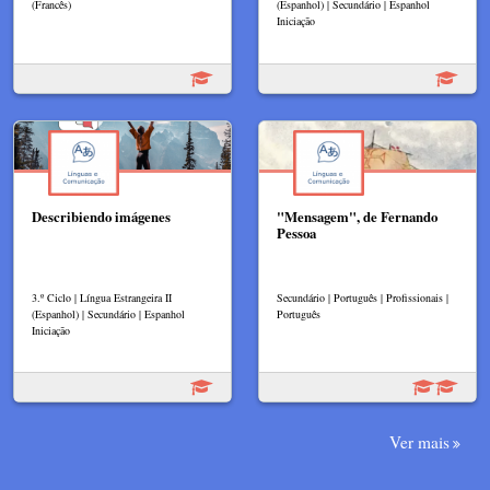
(Francês)
(Espanhol) | Secundário | Espanhol
Iniciação
Describiendo imágenes
"Mensagem", de Fernando
Pessoa
3.º Ciclo | Língua Estrangeira II
Secundário | Português | Profissionais |
(Espanhol) | Secundário | Espanhol
Português
Iniciação
Ver mais