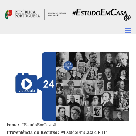
Passar para o conteúdo principal
Fonte
#EstudoEmCasa@
Proveniência do Recurso
#EstudoEmCasa e RTP