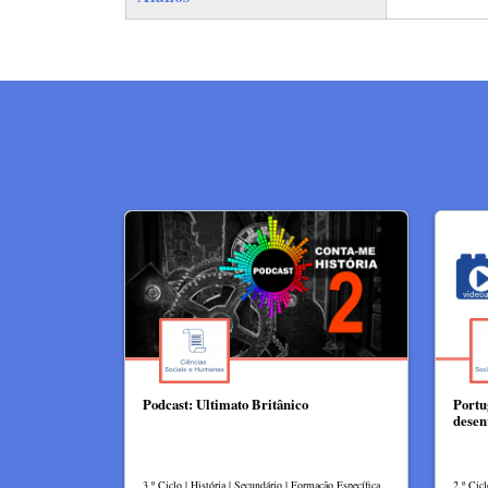
Podcast: Ultimato Britânico
Portu
desen
3.º Ciclo | História | Secundário | Formação Específica
2.º Cic