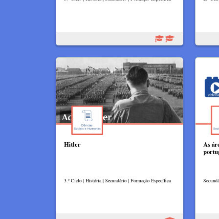
Hitler
As ár
portu
3.º Ciclo | História | Secundário | Formação Específica
Secundá