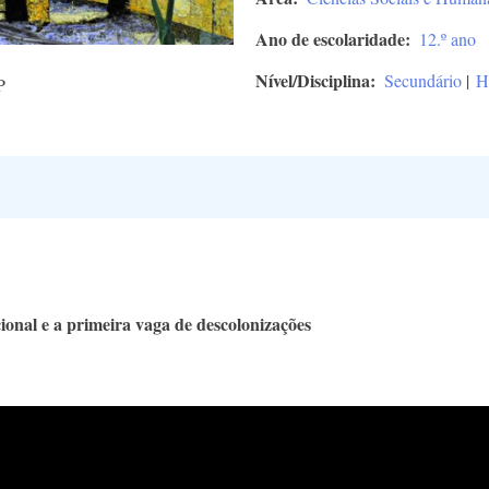
Ano de escolaridade
12.º ano
Nível/Disciplina
Secundário
|
H
P
onal e a primeira vaga de descolonizações