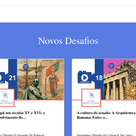
Novos Desafios
gal nos séculos XV e XVI: o
A cultura do senado: A Arquitetura
volvimento do…
Romana. Entre o…
lo | História E Geografia De Portugal
Secundário | História Da Cultura E Das Artes |