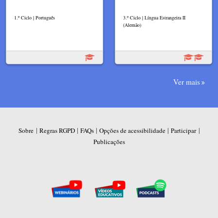
1.º Ciclo | Português
3.º Ciclo | Língua Estrangeira II
(Alemão)
Ver mais
|
|
|
|
|
Sobre
Regras RGPD
FAQs
Opções de acessibilidade
Participar
Publicações