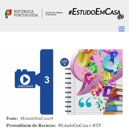
Passar para o conteúdo principal
Fonte
#EstudoEmCasa@
Proveniência do Recurso
#EstudoEmCasa e RTP