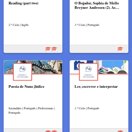
Reading (part two)
O Bojador, Sophia de Mello
Breyner Andresen (2). As…
2.º Ciclo | Inglês
3.º Ciclo | Português
Poesia de Nuno Júdice
Ler, escrever e interpretar
Secundário | Português | Profissionais |
1.º Ciclo | Português
Português