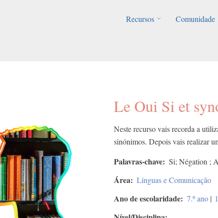
Recursos
Comunidade
Le Oui Si et sy
Neste recurso vais recorda a utili
sinónimos. Depois vais realizar 
Palavras-chave
Si; Négation ; 
Área
Línguas e Comunicação
Ano de escolaridade
7.º ano
|
1
Nível/Disciplina