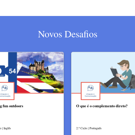
Novos Desafios
g fun outdoors
O que é o complemento direto?
o | Inglês
2.º Ciclo | Português