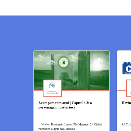
Acampamento azul | Capítulo 3: a
Havin
personagem misteriosa
1.º Ciclo | Português Língua Não Materna | 2.º Ciclo |
3.º Cicl
Português Língua Não Materna