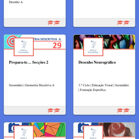
Desenho A
Prepara-te… Secções 2
Desenho Neurográfico
Secundário | Geometria Descritiva A
3.º Ciclo | Educação Visual | Secundário
| Formação Específica