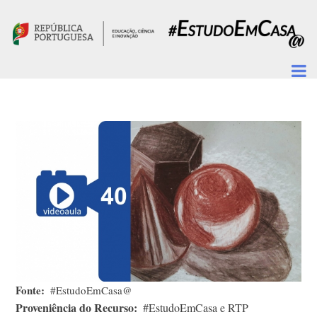
Passar para o conteúdo principal
Fonte
#EstudoEmCasa@
Proveniência do Recurso
#EstudoEmCasa e RTP