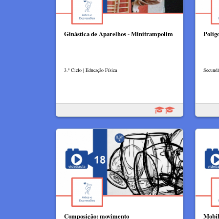
Ginástica de Aparelhos - Minitrampolim
Polígo
3.º Ciclo | Educação Física
Secundá
Composição: movimento
Mobil