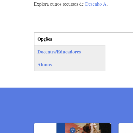
Explora outros recursos de
Desenho A
.
Opções
(separador ativo)
Docentes/Educadores
Alunos