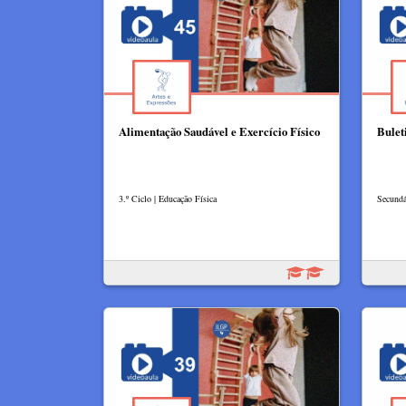
Alimentação Saudável e Exercício Físico
Bulet
3.º Ciclo | Educação Física
Secundá