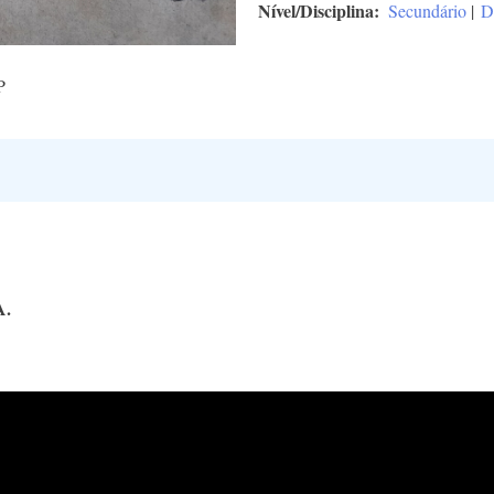
Nível/Disciplina
Secundário
|
D
P
A.