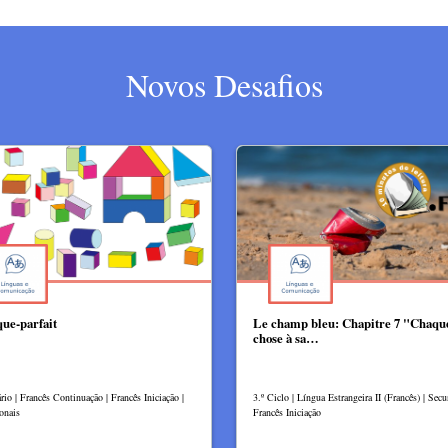
Novos Desafios
que-parfait
Le champ bleu: Chapitre 7 "Chaqu
chose à sa…
io | Francês Continuação | Francês Iniciação |
3.º Ciclo | Língua Estrangeira II (Francês) | Secu
onais
Francês Iniciação