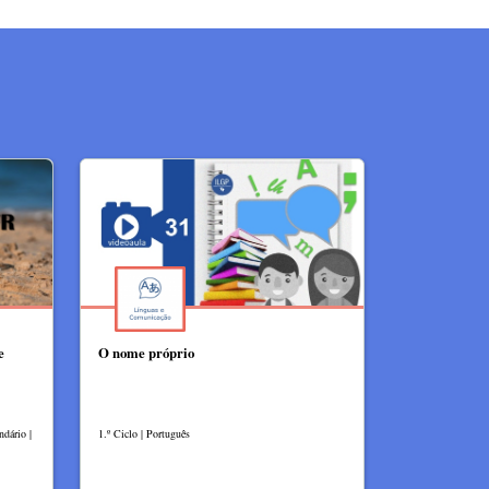
e
O nome próprio
ndário |
1.º Ciclo | Português