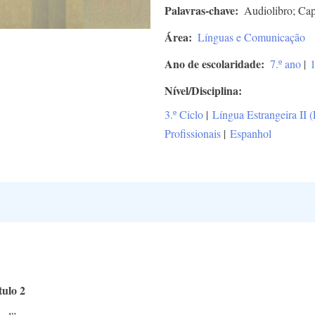
Palavras-chave
Audiolibro; Cap
Área
Línguas e Comunicação
Ano de escolaridade
7.º ano
|
1
Nível/Disciplina
3.º Ciclo
|
Língua Estrangeira II 
Profissionais
|
Espanhol
ulo 2