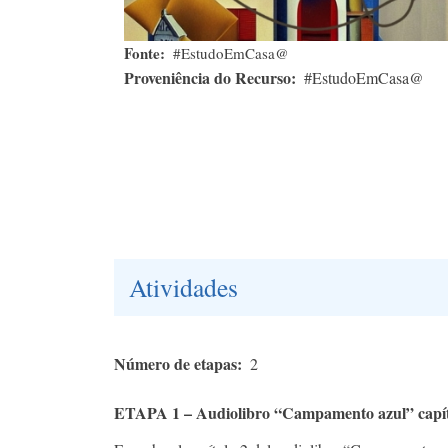
Fonte
#EstudoEmCasa@
Proveniência do Recurso
#EstudoEmCasa@
Atividades
Número de etapas
2
ETAPA 1 – Audiolibro “Campamento azul” capít