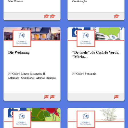
Não Materna
Continuação
Die Wohnung
"De tarde", de Cesário Verde.
"Maria…
3.º Ciclo | Língua Estrangeira II
3.º Ciclo | Português
(Alemão) | Secundário | Alemão Iniciação