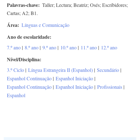
Palavras-chave
Taller; Lectura; Beatriz; Osés; Escribidores;
Cartas; A2; B1.
Área
Línguas e Comunicação
Ano de escolaridade
7.º ano
|
8.º ano
|
9.º ano
|
10.º ano
|
11.º ano
|
12.º ano
Nível/Disciplina
3.º Ciclo
|
Língua Estrangeira II (Espanhol)
|
Secundário
|
Espanhol Continuação
|
Espanhol Iniciação
|
Espanhol Continuação
|
Espanhol Iniciação
|
Profissionais
|
Espanhol