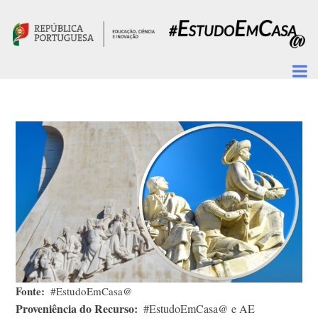
Passar para o conteúdo principal
Fonte
#EstudoEmCasa@
Proveniência do Recurso
#EstudoEmCasa@ e AE