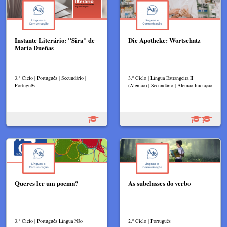
Instante Literário: "Sira" de
Die Apotheke: Wortschatz
María Dueñas
3.º Ciclo | Português | Secundário |
3.º Ciclo | Língua Estrangeira II
Português
(Alemão) | Secundário | Alemão Iniciação
Queres ler um poema?
As subclasses do verbo
3.º Ciclo | Português Língua Não
2.º Ciclo | Português