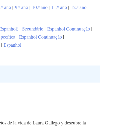
.º ano
|
9.º ano
|
10.º ano
|
11.º ano
|
12.º ano
(Espanhol)
|
Secundário
|
Espanhol Continuação
|
pecífica
|
Espanhol Continuação
|
|
Espanhol
ctos de la vida de Laura Gallego y descubre la