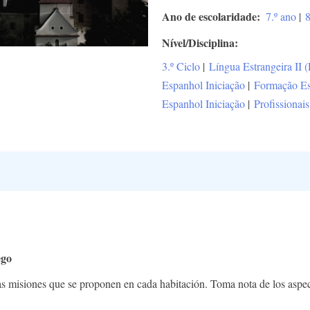
Ano de escolaridade
7.º ano
|
8
Nível/Disciplina
3.º Ciclo
|
Língua Estrangeira II 
Espanhol Iniciação
|
Formação Es
Espanhol Iniciação
|
Profissionais
ego
r las misiones que se proponen en cada habitación. Toma nota de los aspe