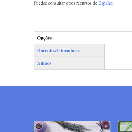
Puedes consultar otros recursos de
Español
.
Opções
(separador ativo)
Docentes/Educadores
Alunos