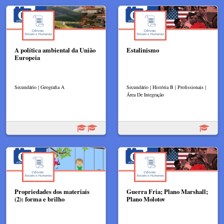
A política ambiental da União
Estalinismo
Europeia
Secundário | Geografia A
Secundário | História B | Profissionais |
Área De Integração
Propriedades dos materiais
Guerra Fria; Plano Marshall;
(2): forma e brilho
Plano Molotov