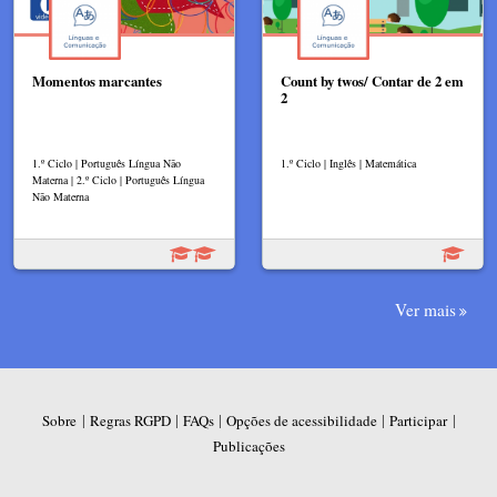
Momentos marcantes
Count by twos/ Contar de 2 em
2
1.º Ciclo | Português Língua Não
1.º Ciclo | Inglês | Matemática
Materna | 2.º Ciclo | Português Língua
Não Materna
Ver mais
|
|
|
|
|
Sobre
Regras RGPD
FAQs
Opções de acessibilidade
Participar
Publicações