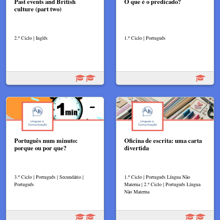
Past events and British
O que é o predicado?
culture (part two)
2.º Ciclo | Inglês
1.º Ciclo | Português
Português num minuto:
Oficina de escrita: uma carta
porque ou por que?
divertida
3.º Ciclo | Português | Secundário |
1.º Ciclo | Português Língua Não
Português
Materna | 2.º Ciclo | Português Língua
Não Materna