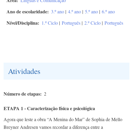
Área
Línguas e Comunicação
Ano de escolaridade
3.º ano
|
4.º ano
|
5.º ano
|
6.º ano
Nível/Disciplina
1.º Ciclo
|
Português
|
2.º Ciclo
|
Português
Atividades
Número de etapas
2
ETAPA 1 - Caracterização física e psicológica
Agora que leste a obra “A Menina do Mar” de Sophia de Mello
Breyner Andresen vamos recordar a diferença entre a