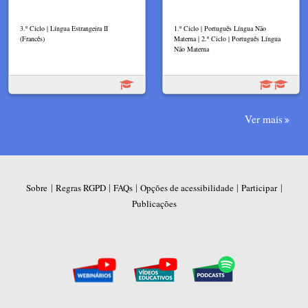
3.º Ciclo | Língua Estrangeira II
1.º Ciclo | Português Língua Não
(Francês)
Materna | 2.º Ciclo | Português Língua
Não Materna
Ver mais
|
|
|
|
|
Sobre
Regras RGPD
FAQs
Opções de acessibilidade
Participar
Publicações