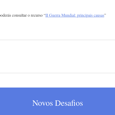
poderás consultar o recurso “
II Guerra Mundial: principais causas
”
Novos Desafios