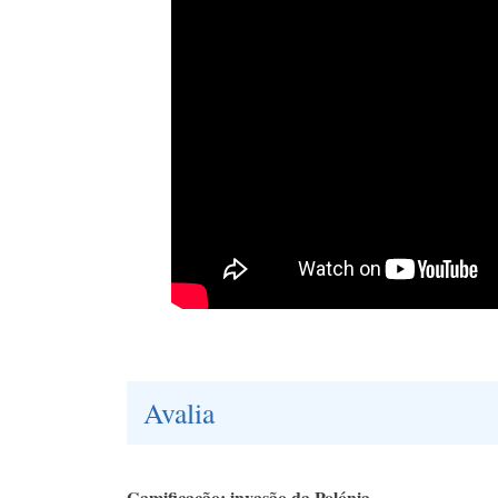
Avalia
Gamificação: invasão da Polónia.