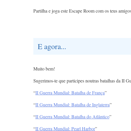
Partilha e joga este Escape Room com os teus amigos
E agora...
Muito bem!
Sugerimos-te que participes noutras batalhas da II G
“
II Guerra Mundial: Batalha de França
”
“
II Guerra Mundial: Batalha de Inglaterra
”
“
II Guerra Mundial: Batalha do Atlântico
”
“
II Guerra Mundial: Pearl Harbor
”