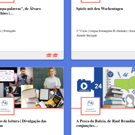
mpa-palavras", de Álvaro
Spiele mit den Wochentagen
lhães |…
o | Português
3.º Ciclo | Língua Estrangeira II (Alemão) | Secu
Alemão Iniciação
o de leitura | Divulgação das
A Pesca da Baleia, de Raul Brandão
as
conjunções…