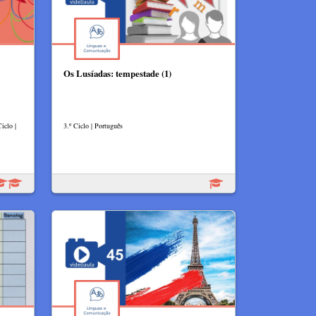
Os Lusíadas: tempestade (1)
iclo |
3.º Ciclo | Português