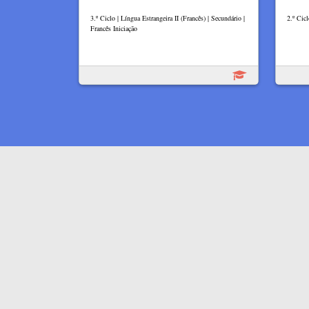
3.º Ciclo | Língua Estrangeira II (Francês) | Secundário |
2.º Cicl
Francês Iniciação