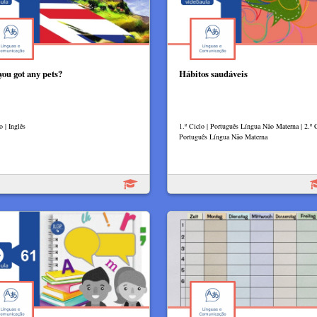
you got any pets?
Hábitos saudáveis
o | Inglês
1.º Ciclo | Português Língua Não Materna | 2.º C
Português Língua Não Materna