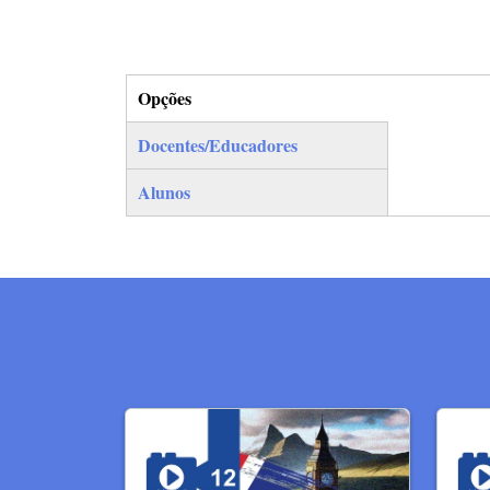
Opções
(separador ativo)
Docentes/Educadores
Alunos