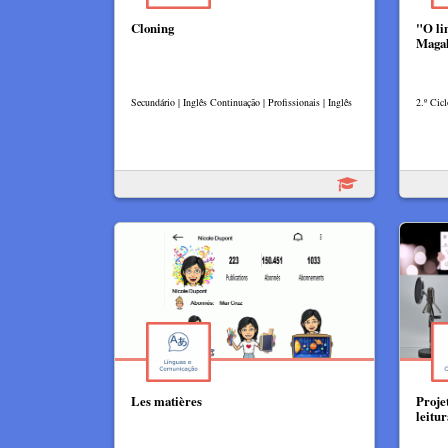
Cloning
"O li
Maga
Secundário | Inglês Continuação | Profissionais | Inglês
2.º Cicl
Les matières
Projet
leitur