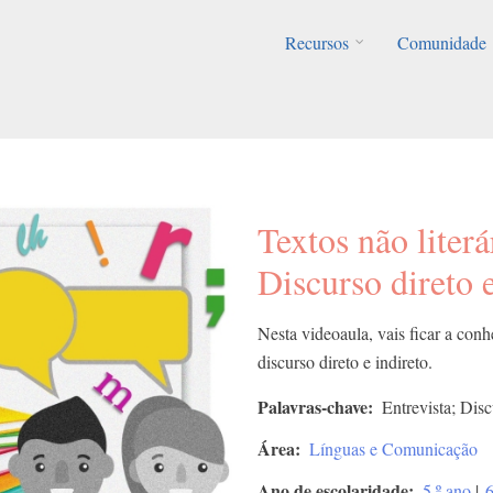
Recursos
Comunidade
Textos não literá
Discurso direto e
Nesta videoaula, vais ficar a conhe
discurso direto e indireto.
Palavras-chave
Entrevista; Disc
Área
Línguas e Comunicação
Ano de escolaridade
5.º ano
|
6