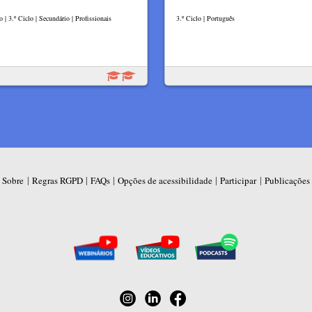
o | 3.º Ciclo | Secundário | Profissionais
3.º Ciclo | Português
|
|
|
|
|
Sobre
Regras RGPD
FAQs
Opções de acessibilidade
Participar
Publicações