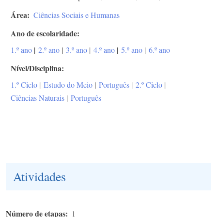
Área
Ciências Sociais e Humanas
Ano de escolaridade
1.º ano
|
2.º ano
|
3.º ano
|
4.º ano
|
5.º ano
|
6.º ano
Nível/Disciplina
1.º Ciclo
|
Estudo do Meio
|
Português
|
2.º Ciclo
|
Ciências Naturais
|
Português
Atividades
Número de etapas
1