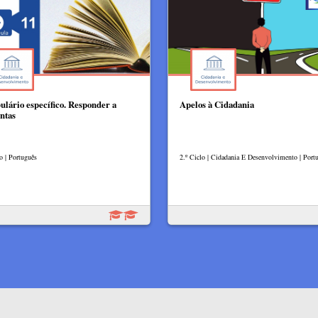
ulário específico. Responder a
Apelos à Cidadania
ntas
o | Português
2.º Ciclo | Cidadania E Desenvolvimento | Port