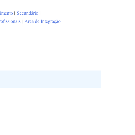
vimento
|
Secundário
|
rofissionais
|
Área de Integração