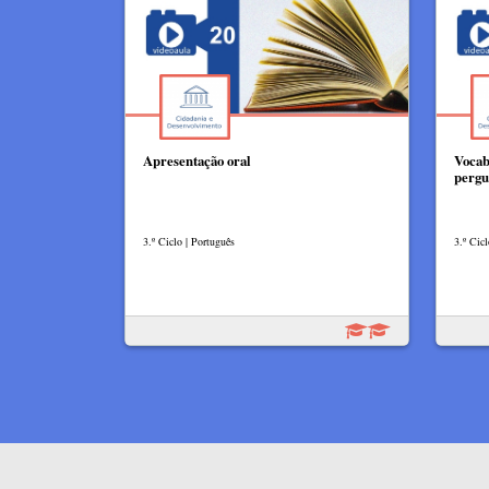
Apresentação oral
Vocab
pergu
3.º Ciclo | Português
3.º Cicl