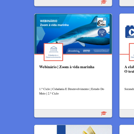
Webinário | Zoom à vida marinha
A ela
O tex
1.º Ciclo | Cidadania E Desenvolvimento | Estudo Do
Secundár
Meio | 2.º Ciclo