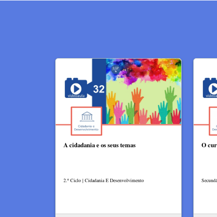
A cidadania e os seus temas
O cur
2.º Ciclo | Cidadania E Desenvolvimento
Secundá