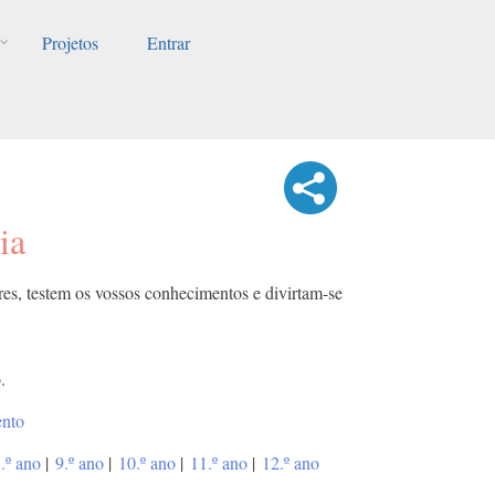
Projetos
Entrar
ia
es, testem os vossos conhecimentos e divirtam-se
.
ento
.º ano
|
9.º ano
|
10.º ano
|
11.º ano
|
12.º ano