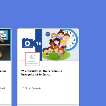
inhos
“As consultas do Dr. Serafim e a
bronquite da Senhora…
clo |
1.º Ciclo | Português