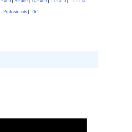
.º ano
|
9.º ano
|
10.º ano
|
11.º ano
|
12.º ano
|
Profissionais
|
TIC