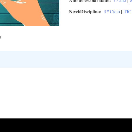
Ano de escolaridade
7.º ano
|
8
Nível/Disciplina
3.º Ciclo
|
TIC
a