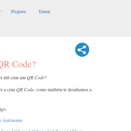
Projetos
Entrar
QR Code?
r útil criar um
QR Code
?
r a criar
QR Code
, como também te desafiamos a
igo.
lho Autónomo