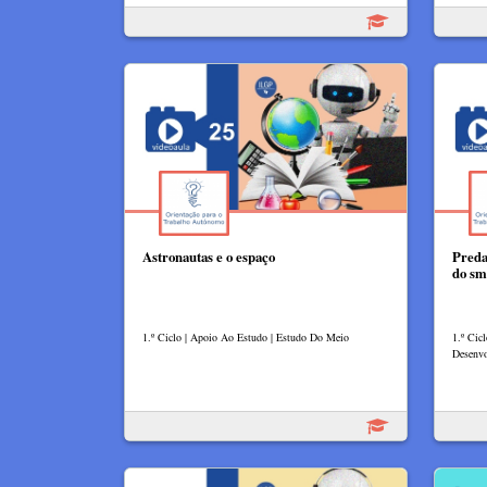
Astronautas e o espaço
Preda
do sm
1.º Ciclo | Apoio Ao Estudo | Estudo Do Meio
1.º Cic
Desenvo