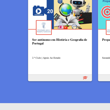
Ser autónomo em História e Geografia de
Prepa
Portugal
2.º Ciclo | Apoio Ao Estudo
Secundá