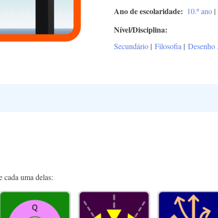
Ano de escolaridade
10.º ano
|
Nível/Disciplina
Secundário
|
Filosofia
|
Desenho
de cada uma delas: