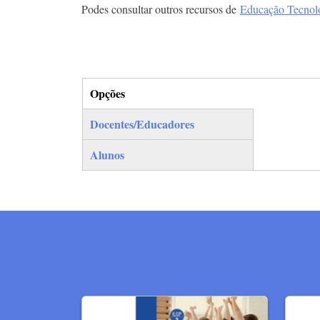
Podes consultar outros recursos de
Educação Tecnol
Opções
(separador ativo)
Docentes/Educadores
Alunos