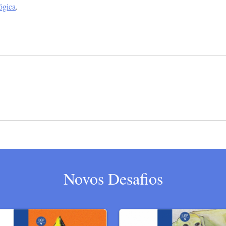
ógica
.
Novos Desafios