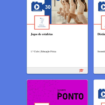
Jogos de estafetas
Distâ
1.º Ciclo | Educação Física
Secundá