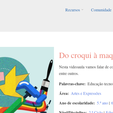
Recursos
Comunidade
Do croqui à maq
Nesta videoaula vamos falar de c
entre outros.
Palavras-chave
Educação tecno
Área
Artes e Expressões
Ano de escolaridade
5.º ano
|
6
Nível/Disciplina
2.º Ciclo
|
Edu