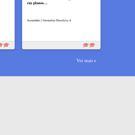
em planos…
Secundário | Geometria Descritiva A
Ver mais