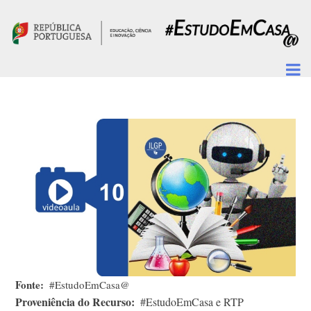
Passar para o conteúdo principal
Fonte
#EstudoEmCasa@
Proveniência do Recurso
#EstudoEmCasa e RTP