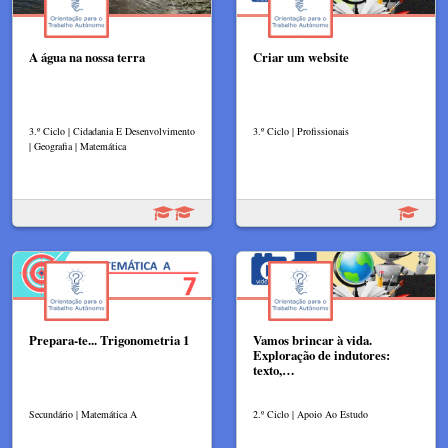
A água na nossa terra
Criar um website
3.º Ciclo | Cidadania E Desenvolvimento
3.º Ciclo | Profissionais
| Geografia | Matemática
Prepara-te... Trigonometria 1
Vamos brincar à vida.
Exploração de indutores:
texto,…
Secundário | Matemática A
2.º Ciclo | Apoio Ao Estudo