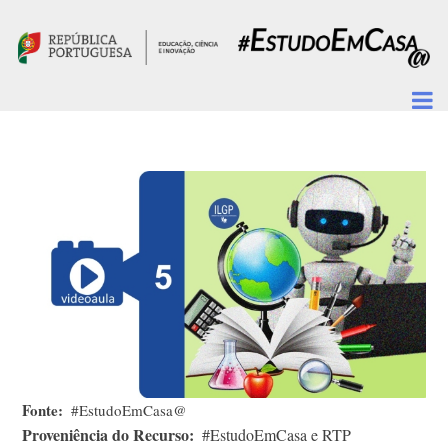
Passar para o conteúdo principal
Fonte
#EstudoEmCasa@
Proveniência do Recurso
#EstudoEmCasa e RTP