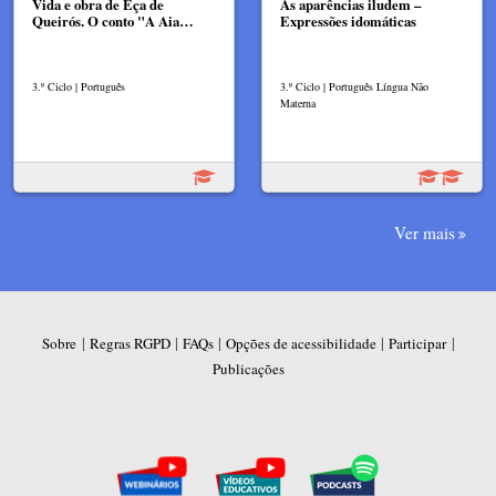
Vida e obra de Eça de
As aparências iludem –
Queirós. O conto "A Aia…
Expressões idomáticas
3.º Ciclo | Português
3.º Ciclo | Português Língua Não
Materna
Ver mais
|
|
|
|
|
Sobre
Regras RGPD
FAQs
Opções de acessibilidade
Participar
Publicações