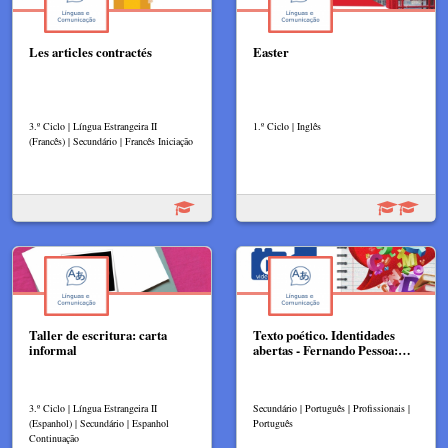
Les articles contractés
Easter
3.º Ciclo | Língua Estrangeira II
1.º Ciclo | Inglês
(Francês) | Secundário | Francês Iniciação
Taller de escritura: carta
Texto poético. Identidades
informal
abertas - Fernando Pessoa:…
3.º Ciclo | Língua Estrangeira II
Secundário | Português | Profissionais |
(Espanhol) | Secundário | Espanhol
Português
Continuação