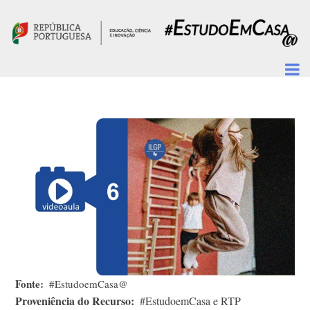
Passar para o conteúdo principal
Fonte
#EstudoemCasa@
Proveniência do Recurso
#EstudoemCasa e RTP