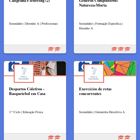
Caligrafia e lettering (2)
Géneros Compositivos:
Natureza-Morta
Secundário | Desenho A | Profissionais
Secundário | Formação Específica |
Desenho A
Desportos Coletivos -
Exercícios de retas
Basquetebol em Casa
concorrentes
3.º Ciclo | Educação Física
Secundário | Geometria Descritiva A