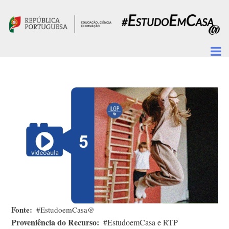
Passar para o conteúdo principal
Fonte
#EstudoemCasa@
Proveniência do Recurso
#EstudoemCasa e RTP