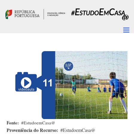
Passar para o conteúdo principal
Fonte
#EstudoemCasa@
Proveniência do Recurso
#EstudoemCasa@