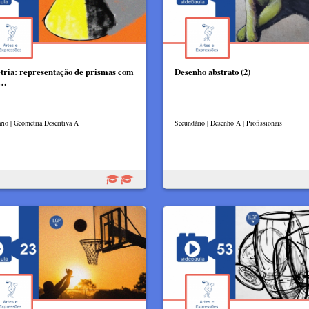
tria: representação de prismas com
Desenho abstrato (2)
s…
rio | Geometria Descritiva A
Secundário | Desenho A | Profissionais