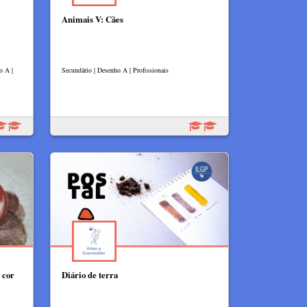
Animais V: Cães
o A |
Secundário | Desenho A | Profissionais
 cor
Diário de terra