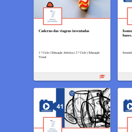
Caderno das viagens inventadas
Isome
base
1.º Ciclo | Educação Artística | 2.º Ciclo | Educação
Secundá
Visual