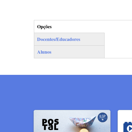
Opções
(separador ativo)
Docentes/Educadores
Alunos