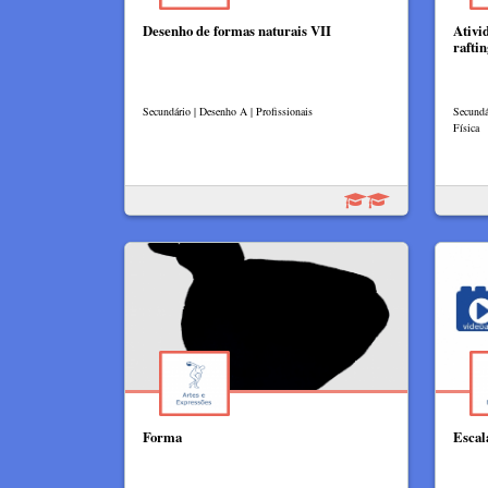
Desenho de formas naturais VII
Ativi
raftin
Secundário | Desenho A | Profissionais
Secundá
Física
Forma
Escal