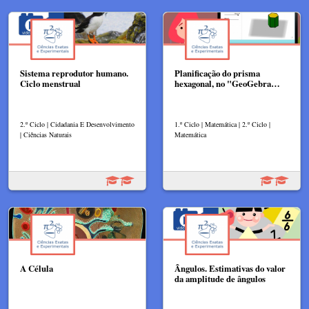
Sistema reprodutor humano.
Planificação do prisma
Ciclo menstrual
hexagonal, no "GeoGebra…
2.º Ciclo | Cidadania E Desenvolvimento
1.º Ciclo | Matemática | 2.º Ciclo |
| Ciências Naturais
Matemática
A Célula
Ângulos. Estimativas do valor
da amplitude de ângulos