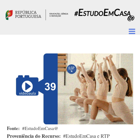
Passar para o conteúdo principal
Fonte
#EstudoEmCasa@
Proveniência do Recurso
#EstudoEmCasa e RTP