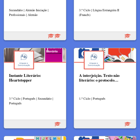
Secundário | Alemão Iniciação |
3.º Ciclo | Língua Estrangeira II
Profissionais | Alemão
(Francês)
Instante Literário:
A interjeição. Texto não
Heartstopper
literário: o protocolo…
3.º Ciclo | Português | Secundário |
1.º Ciclo | Português
Português