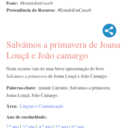
Fonte
#EstudoEmCasa@
Proveniência do Recurso
#EstudoEmCasa@
Salvámos a primavera de Joana
Louçã e João camargo
Neste recurso vais ter uma breve apresentação do livro
Salvámos a primavera
de Joana Louçã e João Camargo
Palavras-chave
nstante Literário; Salvámos a primavera;
Joana Louçã; João Camargo.
Área
Línguas e Comunicação
Ano de escolaridade
2.º ano
|
3.º ano
|
4.º ano
|
5.º ano
|
6.º ano