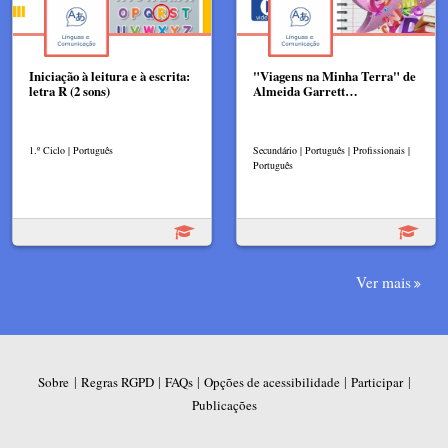
Iniciação à leitura e à escrita:
"Viagens na Minha Terra" de
letra R (2 sons)
Almeida Garrett…
1.º Ciclo | Português
Secundário | Português | Profissionais |
Português
Ver mais
|
|
|
|
|
Sobre
Regras RGPD
FAQs
Opções de acessibilidade
Participar
Publicações