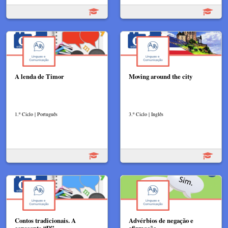
A lenda de Timor
Moving around the city
1.º Ciclo | Português
3.º Ciclo | Inglês
Contos tradicionais. A
Advérbios de negação e
consoante “D”
afirmação