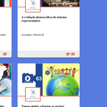
A evolução democrática do sistema
representativo
Desenho
Secundário | História B
ades
Vamos ajudar a limpar as praias!