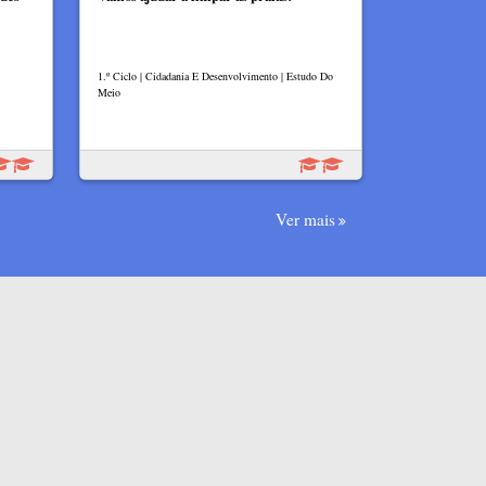
1.º Ciclo | Cidadania E Desenvolvimento | Estudo Do
Meio
Ver mais