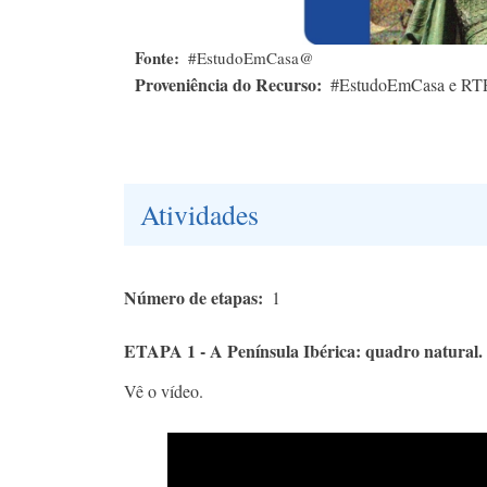
Fonte
#EstudoEmCasa@
Proveniência do Recurso
#EstudoEmCasa e RT
Atividades
Número de etapas
1
ETAPA 1 - A Península Ibérica: quadro natural. O
Vê o vídeo.