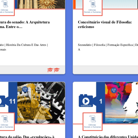
tura do senado: A Arquitetura
Conceituário visual de Filosofia:
na. Entre o…
ceticismo
rio | História Da Cultura E Das Artes |
Secundário | Filosofia | Formação Específica | 
onais
A
tura do salão. Das «revoluções» à
A Constituição das diferentes Unid