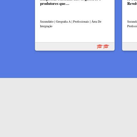
produtores que…
Revol
Secundário | Geografia A | Profissionais | Área De
Secundá
Integração
Profissi