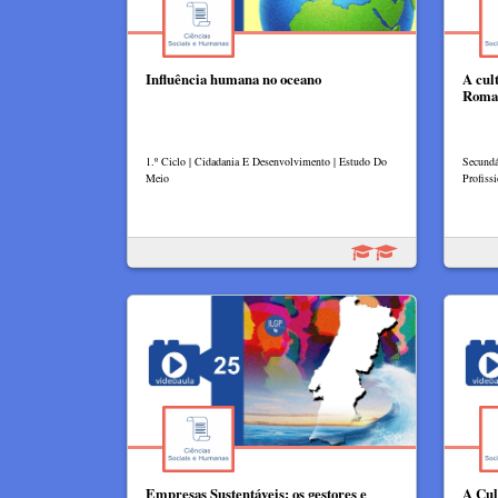
Influência humana no oceano
A cul
Roma
1.º Ciclo | Cidadania E Desenvolvimento | Estudo Do
Secundá
Meio
Profissi
Empresas Sustentáveis: os gestores e
A Cul