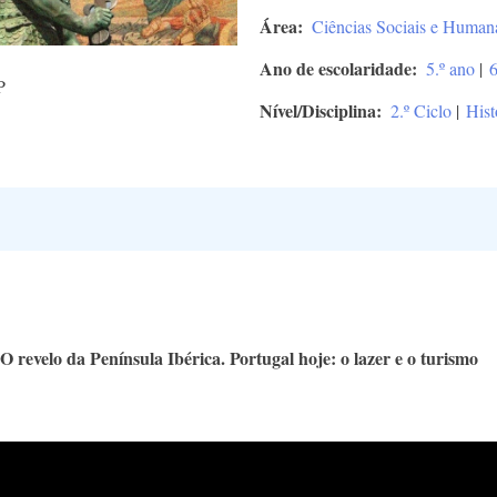
Área
Ciências Sociais e Human
Ano de escolaridade
5.º ano
|
6
P
Nível/Disciplina
2.º Ciclo
|
Hist
 revelo da Península Ibérica. Portugal hoje: o lazer e o turismo