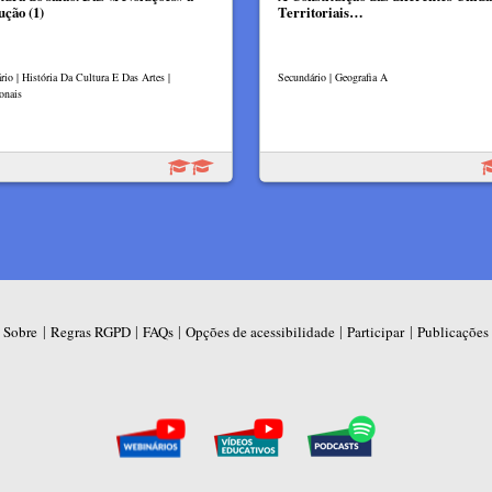
ução (1)
Territoriais…
rio | História Da Cultura E Das Artes |
Secundário | Geografia A
onais
|
|
|
|
|
Sobre
Regras RGPD
FAQs
Opções de acessibilidade
Participar
Publicações