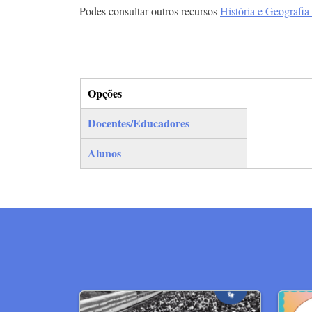
Podes consultar outros recursos
História e Geografia
Opções
(separador ativo)
Docentes/Educadores
Alunos